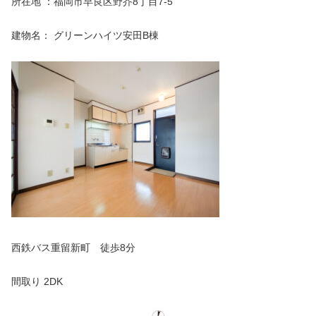
所在地 ：福岡市早良区野芥8丁目7-5
建物名： グリーンハイツ安田B棟
西鉄バス重留新町 徒歩8分
間取り 2DK