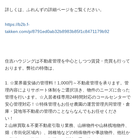
詳しくは、ふれんずの詳細ページをご覧ください。
https://b2b.f-
takken.com/p/8791ed0ab32b8983b85f1c8471179b92
住吉ハウジングは不動産管理を中心としつつ賃貸・売買も行って
おります。弊社の特徴は、
1. ☆業界最安値の管理料！1,000円～不動産管理を承ります。管
理内容によりサポート体制をご選択頂き、物件のニーズに合った
管理を行います。☆入居者様専用24時間対応のコールセンターで
安心管理対応！☆特殊管理もお任せ農園の運営管理共同管理・倉
庫・貸地等不動産の管理のことならなんでもお任せくださ
い！
2.山林買取＆不要不動産引取り業務、山林物件や山林残地物件、
畑（市街化区域内）、雑種地などの特殊物件や事故物件、他社か