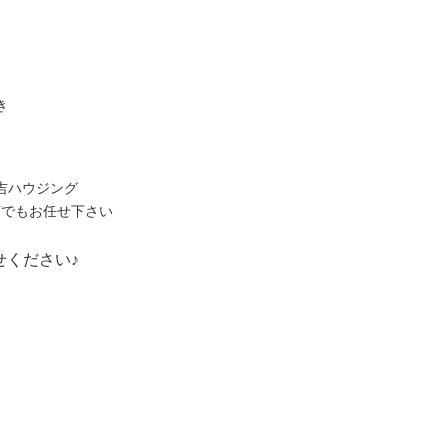
き
吉ハウジング
何でもお任せ下さい
せください♪