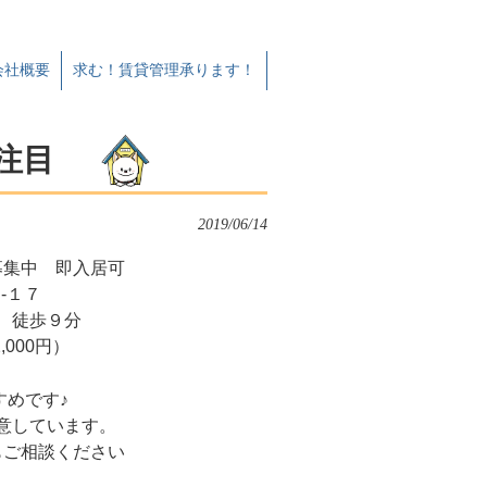
会社概要
求む！賃貸管理承ります！
に注目
2019/06/14
募集中 即入居可
-１７
 徒歩９分
,000円）
すめです♪
意しています。
もご相談ください