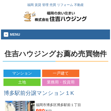
福岡 賃貸 管理 売買 リフォーム 不動産
MENU
住吉ハウジングお薦め売買物件
マンション
一戸建て
土地
業務用・投資用
博多駅前分譲マンション１K
福岡市博多区博多駅前１丁目
980