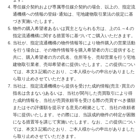
専任媒介契約および専属専任媒介契約の場合、以上の、指定流
通機構への情報の登録･通知は、宅地建物取引業法の規定に基
づき実施いたします。
物件の購入希望者あるいは買主となられる方は、上の1.～4.の
指定流通機構に関する措置等に基づいてご購入いただきます。
当社が、指定流通機構の物件情報等により物件購入の営業活動
を行う場合は、その物件情報等を購入希望者の方に提供すると
共に、購入希望者の方の氏名、住所等を、売却営業を行う宅地
建物取引業者、売却希望者に提供いたします。この提供につい
ては、本文3.記載のとおり、ご本人様からの申出がありました
ら取り止めさせていただきます。
当社は、指定流通機構から提供を受けた成約情報(売主･買主の
指名は含まない)あるいは、当社が関与した売買取引により得
た成約情報を、当社が売買依頼等を受ける際の売買すべき価額
またはその評価額を提示する意見の根拠として、当社の依頼者
等に提供いたします。その際には、当該成約物件の特定が困難
になる措置等を講じて実施いたします。なお、この提供につい
ては、本文3.記載のとおり、ご本人様からの申出がありました
ら取り止めさせていただきます。