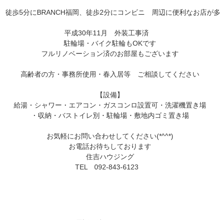
徒歩5分にBRANCH福岡、徒歩2分にコンビニ　周辺に便利なお店が多
平成30年11月　外装工事済　

駐輪場・バイク駐輪もOKです

フルリノベーション済のお部屋もございます

高齢者の方・事務所使用・春入居等　ご相談してください

【設備】

給湯・シャワー・エアコン・ガスコンロ設置可・洗濯機置き場

・収納・バストイレ別・駐輪場・敷地内ゴミ置き場

お気軽にお問い合わせしてください(*^^*)

お電話お待ちしております

住吉ハウジング

TEL　092-843-6123　
