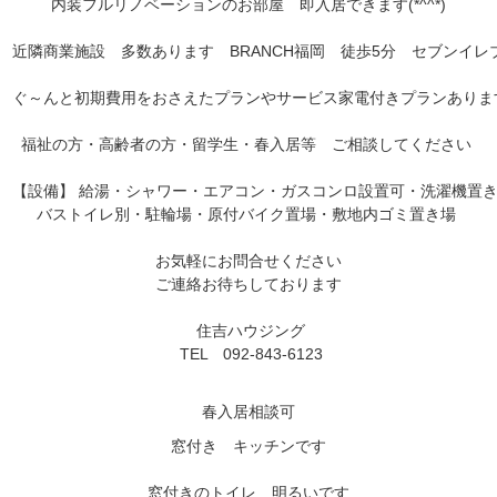
内装フルリノベーションのお部屋　即入居できます(*^^*)
近隣商業施設　多数あります　BRANCH福岡　徒歩5分　セブンイレ
ぐ～んと初期費用をおさえたプランやサービス家電付きプランありま
福祉の方・高齢者の方・留学生・春入居等　ご相談してください 
【設備】 給湯・シャワー・エアコン・ガスコンロ設置可・洗濯機置き
バストイレ別・駐輪場・原付バイク置場・敷地内ゴミ置き場 
お気軽にお問合せください
ご連絡お待ちしております
 住吉ハウジング
 TEL　092-843-6123

窓付き　キッチンです
