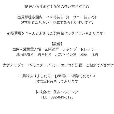
納戸があります！荷物の多い方おすすめ
室見駅徒歩圏内　バス停徒歩1分　サニー徒歩2分
好立地＆落ち着いた地域で暮らしやすいです♪
初期費用をぐ～んとおさえた契約金パックプランもあります！
【設備】
室内洗濯機置き場　玄関網戸　シャンプードレッサー　
洗面脱衣所　納戸付き　バストイレ別　和室　収納
家賃アップで　TVモニターフォン・エアコン設置　ご相談できます(*^^
ご興味ありましたら、お気軽にご相談ください♪
お電話お待ちしております
株式会社　住吉ハウジング