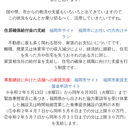
国や県、市からの救済や支援もいろいろと出てきていますので、
この状況をなんとか乗り切るべく、活用していきたいですね。
住居確保給付金の支給
福岡市サイト
福岡市にお住いの方向けチ
ラシ
不動産に最も多く関わる部分、家賃のお支払いについてです。
離職、廃業又は休業等での収入減少により、経済的に困窮し、住宅
を失った方や住宅を失うおそれのある方に対し、
家賃相当分の給付金を支給し、住宅の確保と就職に向けた支援を行
う制度です。
事業継続に向けた店舗への家賃支援
福岡市サイト
福岡市家賃支
援金申請サイト
※令和２年５月13日（水曜日）から同年６月30日（火曜日）まで
緊急事態宣言に基づき，福岡県から出された協力要請等を受け休業
した施設又は時間短縮営業した食事提供施設の賃料の８割
（①令和２年４月７日から同年５月６日までの分は上限５０万円，
②令和２年５月７日から同年５月３１日までの分は上限３０万円）
を支給します。