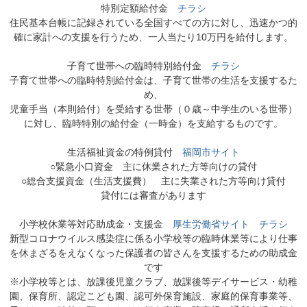
特別定額給付金
チラシ
住民基本台帳に記録されている全国すべての方に対し、迅速かつ的
確に家計への支援を行うため、一人当たり10万円を給付します。
子育て世帯への臨時特別給付金
チラシ
子育て世帯への臨時特別給付金は、子育て世帯の生活を支援するた
め、
児童手当（本則給付）を受給する世帯（０歳～中学生のいる世帯）
に対し、臨時特別の給付金（一時金）を支給するものです。
生活福祉資金の特例貸付
福岡市サイト
○緊急小口資金 主に休業された方等向けの貸付
○総合支援資金（生活支援費） 主に失業された方等向け貸付
貸付には審査があります
小学校休業等対応助成金・支援金
厚生労働省サイト
チラシ
新型コロナウイルス感染症に係る小学校等の臨時休業等により仕事
を休まざるをえなくなった保護者の皆さんを支援するための助成金
です
※小学校等とは、放課後児童クラブ、放課後等デイサービス・幼稚
園、保育所、認定こども園、認可外保育施設、家庭的保育事業等、