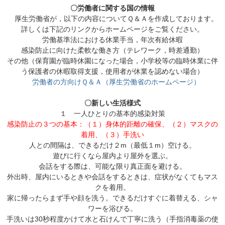
〇労働者に関する国の情報
厚生労働省が，以下の内容についてＱ＆Ａを作成しております。
詳しくは下記のリンクからホームページをご覧ください。
労働基準法における休業手当，年次有給休暇
感染防止に向けた柔軟な働き方（テレワーク，時差通勤）
その他（保育園が臨時休園になった場合，小学校等の臨時休業に伴
う保護者の休暇取得支援，使用者が休業を認めない場合）
労働者の方向けＱ＆Ａ（厚生労働省のホームページ）
〇新しい生活様式
１ 一人ひとりの基本的感染対策
感染防止の３つの基本：（１）身体的距離の確保、（２）マスクの
着用、（３）手洗い
人との間隔は、できるだけ２m（最低１m）空ける。
遊びに行くなら屋内より屋外を選ぶ。
会話をする際は、可能な限り真正面を避ける。
外出時、屋内にいるときや会話をするときは、症状がなくてもマス
クを着用。
家に帰ったらまず手や顔を洗う。できるだけすぐに着替える、シャ
ワーを浴びる。
手洗いは30秒程度かけて水と石けんで丁寧に洗う（手指消毒薬の使