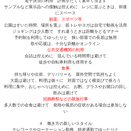
電子決済の利用 計画をたてて素早く済ます
サンプルなど展示品への接触は控えめに レジに並ぶときは、前後
にスペース
娯楽、スポーツ等
公園はすいた時間、場所を選ぶ 筋トレやヨガは自宅で動画を活用
ジョギングは少人数で すれ違うときは距離をとるマナー
予約制を利用してゆったりと 狭い部屋での長居は無用
歌や応援は、十分な距離かオンライン
公共交通機関の利用
会話は控えめに 混んでいる時間帯は避けて
徒歩や自転車利用も併用する
食事
持ち帰りや出前、デリバリーも 屋外空間で気持ちよく
大皿は避けて、料理は個々に 対面ではなく横並びで座ろう
料理に集中、おしゃべりは控えめに お酌、グラスやお猪口の回し
飲みは避けて
冠婚葬祭などの親族行事
多人数での会食は避けて 発熱や風邪の症状がある場合は参加しな
い
４ 働き方の新しいスタイル
テレワークやローテーション勤務 時差通勤でゆったりと