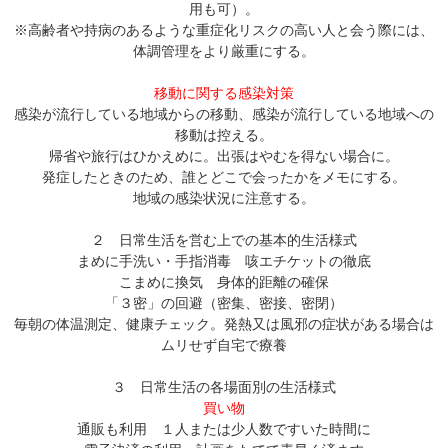
用も可）。
※高齢者や持病のあるような重症化リスクの高い人と会う際には、
体調管理をより厳重にする。
移動に関する感染対策
感染が流行している地域からの移動、感染が流行している地域への
移動は控える。
帰省や旅行はひかえめに。出張はやむを得ない場合に。
発症したときのため、誰とどこで会ったかをメモにする。
地域の感染状況に注意する。
２ 日常生活を営む上での基本的生活様式
まめに手洗い・手指消毒 咳エチケットの徹底
こまめに換気 身体的距離の確保
「３密」の回避（密集、密接、密閉）
毎朝の体温測定、健康チェック。発熱又は風邪の症状がある場合は
ムリせず自宅で療養
３ 日常生活の各場面別の生活様式
買い物
通販も利用 １人または少人数ですいた時間に