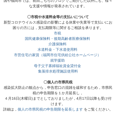
国や福岡市では、前回こちらのブログでご紹介した以外にも、様々
な支援や情報が発表されています。
〇市税や水道料金等の支払いについて
新型コロナウイルス感染症の影響による休業や失業等で支払いにお
困りの方には，支払期限等に関するご相談を承ります。
市税
国民健康保険料・後期高齢者医療保険料
介護保険料
水道料金・下水道使用料
市営住宅の家賃（福岡市住宅供給公社ホームページ）
就学援助
母子父子寡婦福祉資金貸付金
集落排水処理施設使用料
〇個人の市県民税
感染拡大防止の観点から，申告窓口の混雑を緩和するため，市県民
税の申告期限を１か月延長し，
４月16日(木曜日)までとしておりましたが，4月17日以降も受け付
けます。
詳細は，
個人の市県民税の申告期限を延長します
をご覧ください。