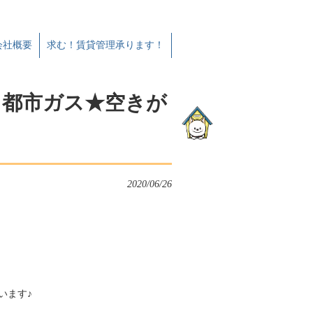
会社概要
求む！賃貸管理承ります！
K 都市ガス★空きが
！
2020/06/26
います♪