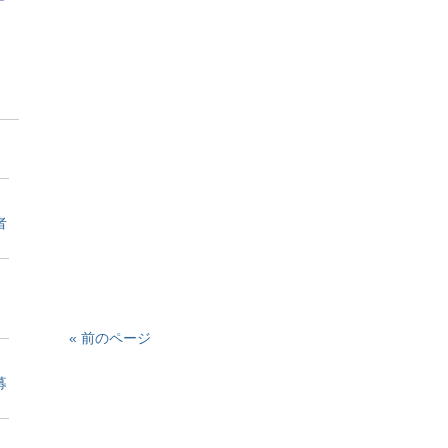
者
« 前のページ
募