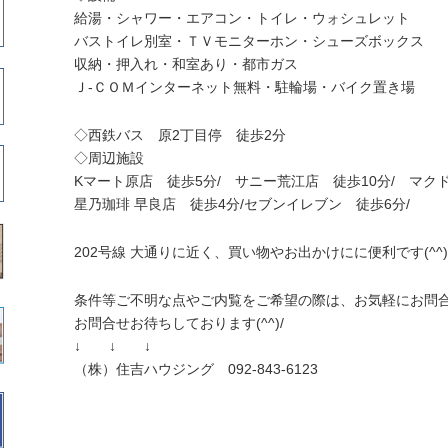
給湯・シャワー・エアコン・トイレ・ウォシュレット
バストイレ別室・ＴＶモニターホン・シューズボックス
収納・押入れ・和室あり・都市ガス
Ｊ-ＣＯＭインターネット無料・駐輪場・バイク置き場
◇西鉄バス 原2丁目停 徒歩2分
◇周辺施設
Kマート原店 徒歩5分/ サニー荒江店 徒歩10分/ マクド
星乃珈琲 早良店 徒歩4分/セブンイレブン 徒歩6分/
202号線 大通りに近く、買い物やお出かけにに便利です(^^)
条件等ご不明な点やご内覧をご希望の際は、お気軽にお問
お問合せお待ちしております(^^)/
↓ ↓ ↓
（株）住吉ハウジング 092-843-6123