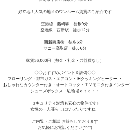
好立地！人気の地区のワンルーム賃貸のご紹介です
空港線　藤崎駅　徒歩9分 
空港線　西新駅　徒歩12分
 西新商店街　徒歩6分　
サニー高取店　徒歩6分
家賃36,000円（敷金・礼金・共益費なし）
◇◇おすすめポイント＆設備◇◇
フローリング・都市ガス・エアコン・IHクッキングヒーター ・

おしゃれなカウンター付き・
オートロック・ＴＶモニタ付きインターフ
シューズボックス・駐輪場ｅｔｃ・・

セキュリティ対策も安心の物件です♪

女性の一人暮らしにぴったりですね　
ご内覧・ご相談
 お待ちしております
お気軽にお電話ください(*^^*)