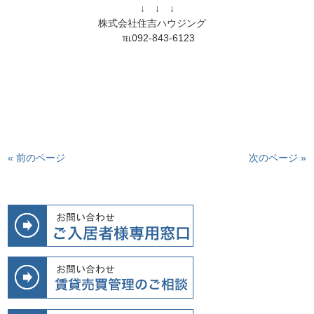
↓　↓　↓
株式会社住吉ハウジング　
« 前のページ
次のページ »