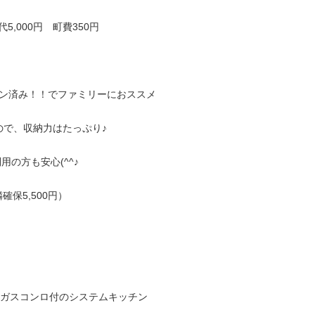
代5,000円 町費350円
ョン済み！！でファミリーにおススメ
ので、収納力はたっぷり
♪
の方も安心(^^♪
保5,500円）
口ガスコンロ付のシステムキッチン