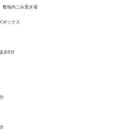
 敷地内ごみ置き場
ズボックス
徒歩5分
分
分