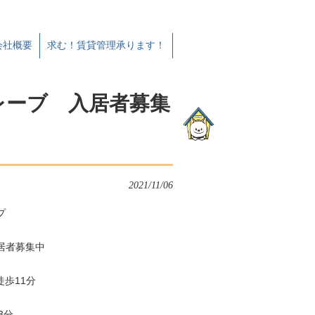
会社概要
求む！賃貸管理承ります！
レーブ 入居者募集
2021/11/06
プ
居者募集中
歩11分
3分