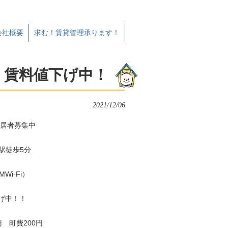
会社概要
求む！賃貸管理承ります！
」賃料値下げ中！
2021/12/06
入居者募集中
駅徒歩5分
Wi-Fi）
下げ中！！
円 町費200円