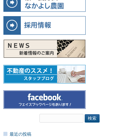
検
索:
最近の投稿