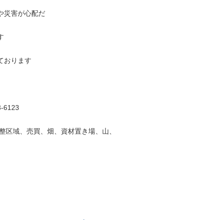
や災害が心配だ
す
ております
6123
整区域、売買、畑、資材置き場、山、