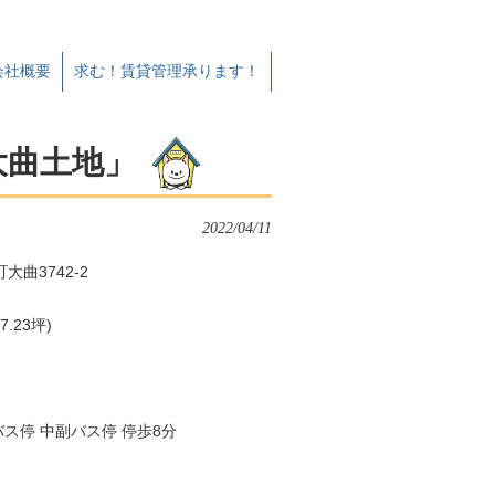
会社概要
求む！賃貸管理承ります！
大曲土地」
2022/04/11
曲3742-2
7.23坪)
バス停 中副バス停 停歩8分