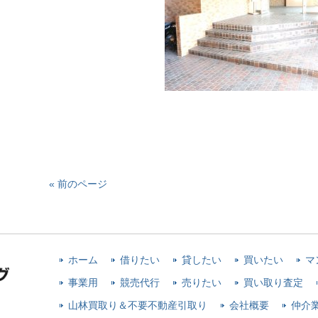
« 前のページ
ホーム
借りたい
貸したい
買いたい
マ
事業用
競売代行
売りたい
買い取り査定
山林買取り＆不要不動産引取り
会社概要
仲介