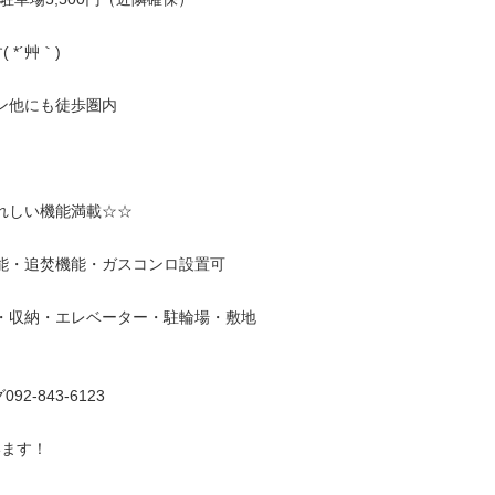
*´艸｀)
ン他にも徒歩圏内
れしい機能満載☆☆
能・追焚機能・ガスコンロ設置可
・収納・エレベーター・駐輪場・敷地
-843-6123
います！