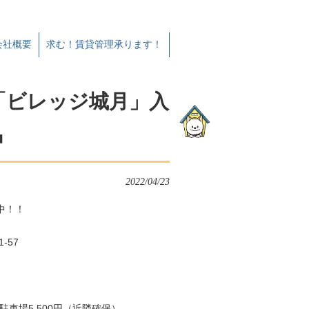
会社概要
求む！賃貸管理承ります！
「ビレッジ城月」入
中
2022/04/23
中！！
-57
円 駐車場5,500円（近隣確保）