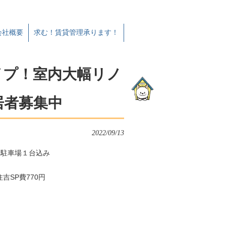
会社概要
求む！賃貸管理承ります！
イプ！室内大幅リノ
居者募集中
2022/09/13
 駐車場１台込み
住吉SP費770円