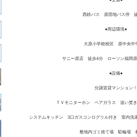
西鉄バス 原団地バス停 徒
●周辺環境●
大原小学校校区 原中央中
サニー原店 徒歩4分 ローソン福岡原
●設備●
分譲賃貸マンション
ＴＶモニターホン ペアガラス 追い焚き
システムキッチン 3口ガスコンログリル付き 室内洗
敷地内ゴミ捨て場 駐輪場 