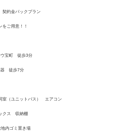
、契約金パックプラン
ンをご用意！！
ウ宝町
徒歩3分
器 徒歩7分
レ同室（ユニットバス） エアコン
ボックス 収納棚
敷地内ゴミ置き場