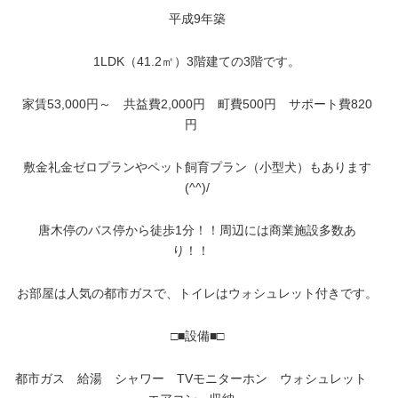
平成9年築
1LDK（41.2㎡）3階建ての3階です。
家賃53,000円～ 共益費2,000円 町費500円 サポート費820
円
敷金礼金ゼロプランやペット飼育プラン（小型犬）もあります
(^^)/
唐木停のバス停から徒歩1分！！周辺には商業施設多数あ
り！！
お部屋は人気の都市ガスで、トイレはウォシュレット付きです。
□■設備■□
都市ガス 給湯 シャワー TVモニターホン ウォシュレット