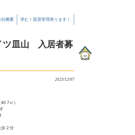
会社概要
求む！賃貸管理承ります！
イツ皿山 入居者募
！
2023/12/07
40.7㎡）
す
8
徒歩２分