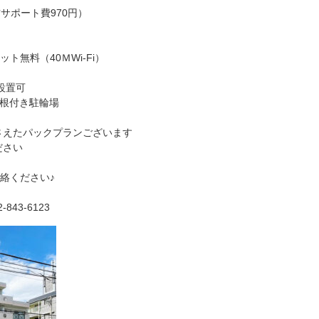
住吉サポート費970円）
無料（40ＭWi-Fi）
設置可
根付き駐輪場
さえたパックプランございます
ださい
絡ください♪
43-6123