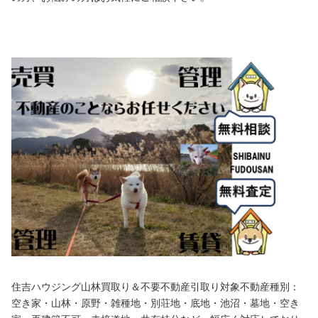
住吉ハウジング山林買取り＆不要不動産引取り対象不動産種別：
空き家・山林・原野・雑種地・別荘地・底地・池沼・墓地・空き